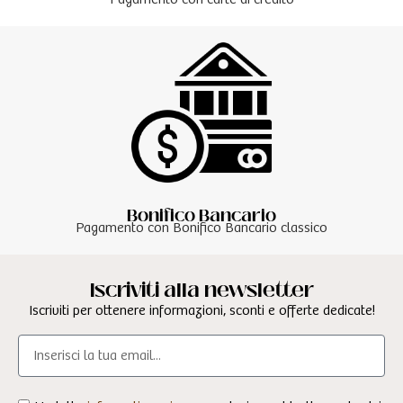
Bonifico Bancario
Pagamento con Bonifico Bancario classico
Iscriviti alla newsletter
Iscriviti per ottenere informazioni, sconti e offerte dedicate!