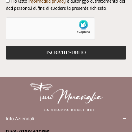
Ho letto
informativa privacy
e autorizzo al trattamento dei
dati personali al fine di evadere la presente richiesta.
ISCRIVITI SUBITO
Info Aziendali
P.IVA: 01884610898